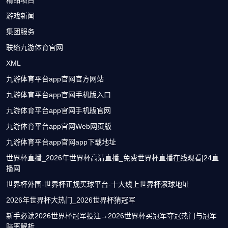
精品项目
游戏新闻
集团服务
联络九游体育官网
XML
九游体育平台app官网官方网站
九游体育平台app官网手机版入口
九游体育平台app官网手机版官网
九游体育平台app官网Web网页版
九游体育平台app官网app下载地址
世界杯直播_2026年世界杯高清直播_免费世界杯直播在线观看|24直
播网
世界杯外围-世界杯正规买球平台-十大线上世界杯滚球地址
2026年世界杯大热门_2026世界杯猜冠军
新手必读2026世界杯冠军投注→2026世界杯买冠军夺冠热门与冠军
赔率解析