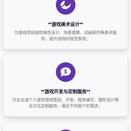
**游戏美术设计**
为游戏项目提供角色设计、场景建模、动画制作等美术服
务，提升游戏的视觉表现；
**游戏开发与定制服务**
为企业或个人提供游戏策划、开发、程序编写、图形设计等
全方位定制服务，满足不同客户的需求；