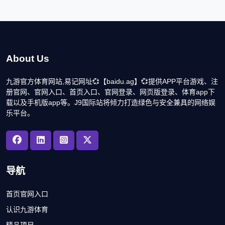
About Us
九游官方体育网站,易记网址💞【baidu.ag】💞提供APP平台游戏、注
册官网、官网入口、首页入口、官网登录、网页版登录、体育app下
载以及手机版app等。J9国际站将倾力打造绿色与安全兼具的网络娱
乐平台。
导航
首页官网入口
认识九游体育