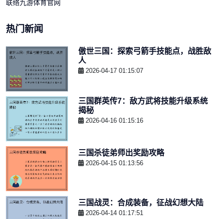
联络九游体育官网
热门新闻
傲世三国：探索弓箭手技能点，战胜敌
人
2026-04-17 01:15:07
三国群英传7：敌方武将技能升级系统
揭秘
2026-04-16 01:15:16
三国杀徒弟师出奖励攻略
2026-04-15 01:13:56
三国战灵：合成装备，征战幻想大陆
2026-04-14 01:17:51