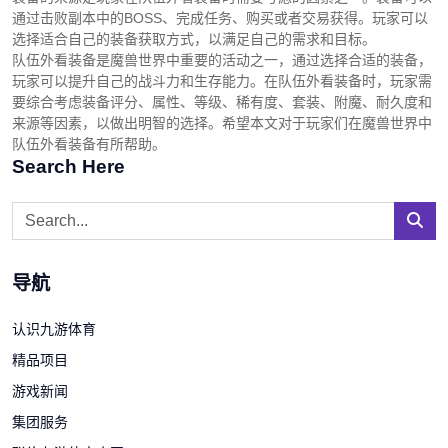
通过击败副本中的BOSS、完成任务、购买或者交易获得。玩家可以
选择适合自己的装备获取方式，以满足自己的需求和目标。
队伍外看装备是魔兽世界中重要的活动之一，通过选择合适的装备，
玩家可以提升自己的战斗力和生存能力。在队伍外看装备时，玩家需
要综合考虑装备评分、属性、等级、稀有度、套装、附魔、耐久度和
来源等因素，以做出明智的选择。希望本文对于玩家们在魔兽世界中
队伍外看装备有所帮助。
Search Here
导航
认识九游体育
精品项目
游戏新闻
集团服务