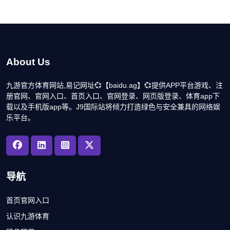
About Us
九游官方体育网站,易记网址💞【baidu.ag】💞提供APP平台游戏、注
册官网、官网入口、首页入口、官网登录、网页版登录、体育app下
载以及手机版app等。J9国际站将倾力打造绿色与安全兼具的网络娱
乐平台。
导航
首页官网入口
认识九游体育